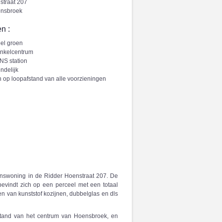
straat 207
nsbroek
n :
eel groen
inkelcentrum
 NS station
ndelijk
 op loopafstand van alle voorzieningen
inswoning in de Ridder Hoenstraat 207. De
evindt zich op een perceel met een totaal
n van kunststof kozijnen, dubbelglas en dls
fstand van het centrum van Hoensbroek, en