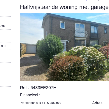
Halfvrijstaande woning met garag
OOP
NDEN
Ref : 6433EE207H
Financieel :
Adres :
Verkoopprijs (k.k.)
€ 255 .000