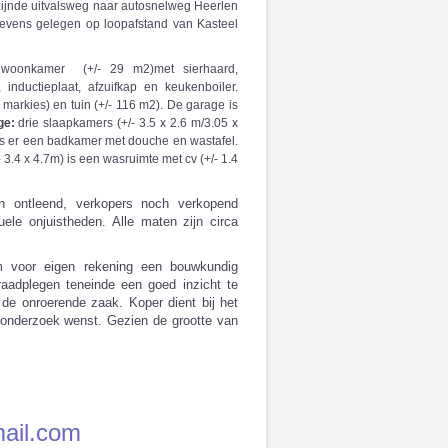
jzijnde uitvalsweg naar autosnelweg Heerlen
 Tevens gelegen op loopafstand van Kasteel
ige woonkamer (+/- 29 m2)met sierhaard,
nductieplaat, afzuifkap en keukenboiler.
markies) en tuin (+/- 116 m2). De garage is
ge:
drie slaapkamers (+/- 3.5 x 2.6 m/3.05 x
is er een badkamer met douche en wastafel.
3.4 x 4.7m) is een wasruimte met cv (+/- 1.4
n ontleend, verkopers noch verkopend
le onjuistheden. Alle maten zijn circa
om voor eigen rekening een bouwkundig
raadplegen teneinde een goed inzicht te
 de onroerende zaak. Koper dient bij het
k onderzoek wenst. Gezien de grootte van
ail.com