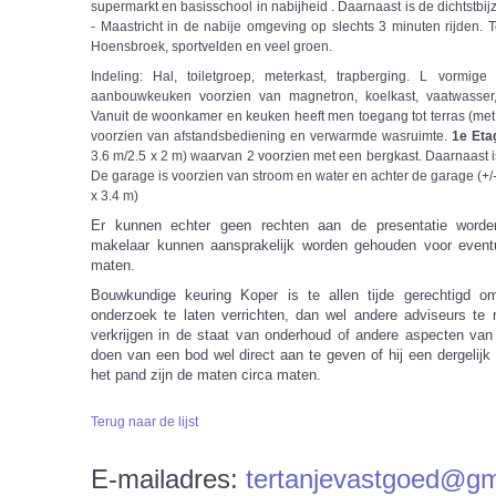
supermarkt en basisschool in nabijheid . Daarnaast is de dichtstbi
- Maastricht in de nabije omgeving op slechts 3 minuten rijden.
Hoensbroek, sportvelden en veel groen.
Indeling: Hal, toiletgroep, meterkast, trapberging. L vorm
aanbouwkeuken voorzien van magnetron, koelkast, vaatwasser, i
Vanuit de woonkamer en keuken heeft men toegang tot terras (met 
voorzien van afstandsbediening en verwarmde wasruimte.
1e Eta
3.6 m/2.5 x 2 m) waarvan 2 voorzien met een bergkast. Daarnaast 
De garage is voorzien van stroom en water en achter de garage (+/- 
x 3.4 m)
Er kunnen echter geen rechten aan de presentatie worde
makelaar kunnen aansprakelijk worden gehouden voor eventue
maten.
Bouwkundige keuring Koper is te allen tijde gerechtigd 
onderzoek te laten verrichten, dan wel andere adviseurs te 
verkrijgen in de staat van onderhoud of andere aspecten van
doen van een bod wel direct aan te geven of hij een dergelij
het pand zijn de maten circa maten.
Terug naar de lijst
E-mailadres:
tertanjevastgoed@gm