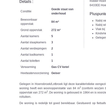
Ridder Hoen
Details :
6433EE Hoe
Goede staat van
Conditie
onderhoud
Pluspunte
Bewoonbaar
Nabij v
84 m²
oppervlak
Nabij w
Vlak bij
Grond oppervlak
272 m²
Kindvrie
Aantal kamers
5
Gelegen
Aantal slaapkamers
3
Aantal verdiepingen
2
Aantal badkamers
1
Aantal toiletten
1
Verwarming
Gas CV ketel
Heetwatervoorziening
Geiser
Gelegen in Hoensbroek/Lotbroek ligt deze karakteristieke eengez
2
woning heeft een woonoppervlakte van 84 m
(conform woz)en b
2
oppervlak van 272 m
. De woning is gebouwd in 1964 en is voorzie
rolluiken.
De woning is redelijk tot goed bereikbaar. Gesitueerd op fietsa