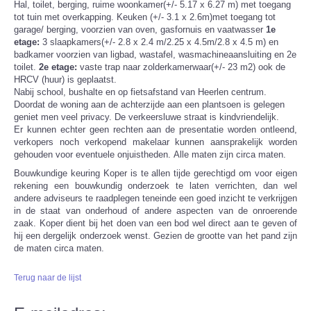
Hal, toilet, berging, ruime woonkamer(+/- 5.17 x 6.27 m) met toegang
tot tuin met overkapping. Keuken (+/- 3.1 x 2.6m)met toegang tot
garage/ berging, voorzien van oven, gasfornuis en vaatwasser
1e
etage:
3 slaapkamers(+/- 2.8 x 2.4 m/2.25 x 4.5m/2.8 x 4.5 m) en
badkamer voorzien van ligbad, wastafel, wasmachineaansluiting en 2e
toilet.
2e etage:
vaste trap naar zolderkamerwaar(+/- 23 m2) ook de
HRCV (huur) is geplaatst.
Nabij school, bushalte en op fietsafstand van Heerlen centrum.
Doordat de woning aan de achterzijde aan een plantsoen is gelegen
geniet men veel privacy. De verkeersluwe straat is kindvriendelijk.
Er kunnen echter geen rechten aan de presentatie worden ontleend,
verkopers noch verkopend makelaar kunnen aansprakelijk worden
gehouden voor eventuele onjuistheden. Alle maten zijn circa maten.
Bouwkundige keuring Koper is te allen tijde gerechtigd om voor eigen
rekening een bouwkundig onderzoek te laten verrichten, dan wel
andere adviseurs te raadplegen teneinde een goed inzicht te verkrijgen
in de staat van onderhoud of andere aspecten van de onroerende
zaak. Koper dient bij het doen van een bod wel direct aan te geven of
hij een dergelijk onderzoek wenst. Gezien de grootte van het pand zijn
de maten circa maten.
Terug naar de lijst