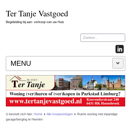
Ter Tanje Vastgoed
Begeleiding bij aan- verkoop van uw Huis
Zoeken...
MENU
INFO
HYPOTHEEK ADVIES
JURIDISCH ADVIES
U bevindt zich hier:
Home
Alle koopwoningen
Ruime woning met inpandige
garage/berging te Heerlen
EPA LABELING